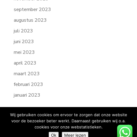
september 2023
augustus 2023
juli 2023
juni 2023
mei 2023
april 2023
maart 2023
februari 2023
januari 2023
Wij gebruiken cookies om ervoor te zorgen dat onze website
voor de bezoeker beter werkt. Daarnaast gebruiken wij o.a.
cookies voor onze webstatistieken.
Copyright © Credit Collect B.V.
Algemene voorwaarden
KvK nummer:
Ok
Meer lezen
97588814